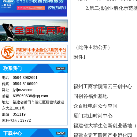
2.第二批创业孵化示范基
（此件主动公开）
附件1
联系我们
电话：0594-
3982691
传真：0594-
8166999
福州工商学院青云三创中心
网址：jy.fjmzw.com
同创谷福州基地
邮箱：
635059638
@qq.com
地址：福建省莆田市涵江区梧塘镇荔涵
众百旺电商众创空间
东大道1001号
邮编：351119
厦门龙山时尚中心
国标代码：13772
福建省大学生创新创业基地
下载中心
福建永定互联网产业孵化园