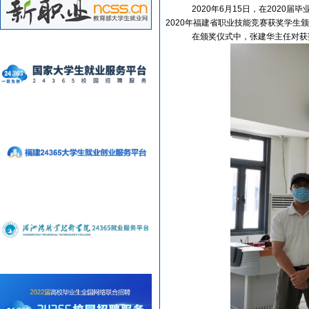
2020
年
6
月
15
日，在
2020
届毕
2020
年福建省职业技能竞赛获奖学生
在颁奖仪式中，张建华主任对获